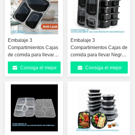
Embalaje 3
Embalaje 3
Compartimientos Cajas
Compartimientos Cajas de
de comida para llevar
comida para llevar Negro
Negro Microondas
Microondas Cajas de
Consiga el mejor
Consiga el mejor
Cajas de comida de
comida de plástico
plástico Contenedores
Contenedores de
precio
precio
de alimentos al por
alimentos al por mayor
mayor