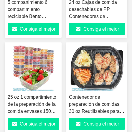
5 compartimiento 6
24 oz Cajas de comida
compartimiento
desechables de PP
reciclable Bento
Contenedores de
Contenedores de
almacenamiento de
Consiga el mejor
Consiga el mejor
alimentos para llevar
alimentos en microondas
Bote de comida de
con tapa redonda Negro
precio
precio
plástico desechable
Preparación de comidas
de plástico
25 oz 1 compartimiento
Contenedor de
de la preparación de la
preparación de comidas,
comida envases 150
30 oz Reutilizables para
paquetes, 150 piezas
llevar contenedores con
Consiga el mejor
Consiga el mejor
envases y 150 piezas
tapas Envase de