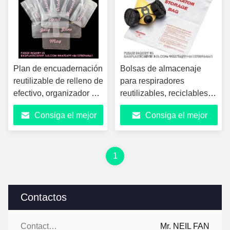
Plan de encuadernación
Bolsas de almacenaje
reutilizable de relleno de
para respiradores
efectivo, organizador de
reutilizables, reciclables,
encuadernación de
sostenibles y reutilizables
Consiga el mejor
Consiga el mejor
ahorro de dinero Libros
- Bolsa de almacenaje
Presupuesto, bolso,
para respiradores de
precio
precio
bolso deslizante de
12"X15" W/Zipper
metal bolso de
1
cremallera
Contactos
Contactos:
Mr. NEIL FAN