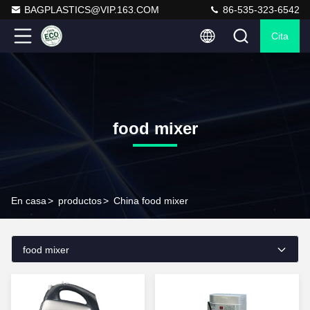
BAGPLASTICS@VIP.163.COM
86-535-323-6542
Cita
food mixer
En casa
>
productos
>
China food mixer
food mixer