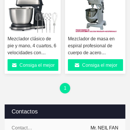
Mezclador clásico de
Mezclador de masa en
pie y mano, 4 cuartos, 6
espiral profesional de
velocidades con
cuerpo de acero
explosión rápida,
inoxidable eléctrico
Consiga el mejor
Consiga el mejor
descanso del tazón,
mezclador de masa
potencia máxima de 290
multifunción para uso
precio
precio
vatios
comercial
1
Contactos
Contactos:
Mr. NEIL FAN