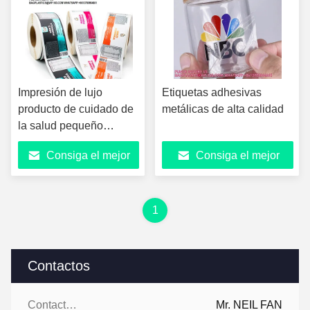
Impresión de lujo
Etiquetas adhesivas
producto de cuidado de
metálicas de alta calidad
la salud pequeño
logotipo personalizado
Consiga el mejor
Consiga el mejor
rollo resistente al agua
etiqueta adesiva blanca
precio
precio
BOPP para botella
1
Contactos
Contactos:
Mr. NEIL FAN