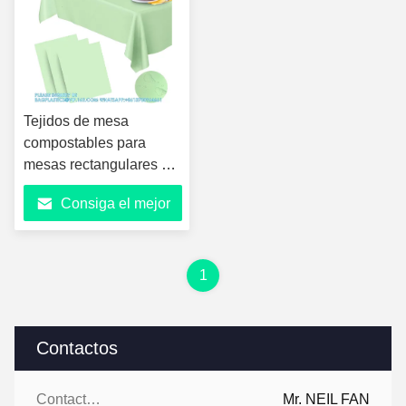
Tejidos de mesa
compostables para
mesas rectangulares de
73'X104' Tejido de mesa
Consiga el mejor
para exteriores, fiestas,
picnics, bodas verde
precio
1
Contactos
Contactos:
Mr. NEIL FAN