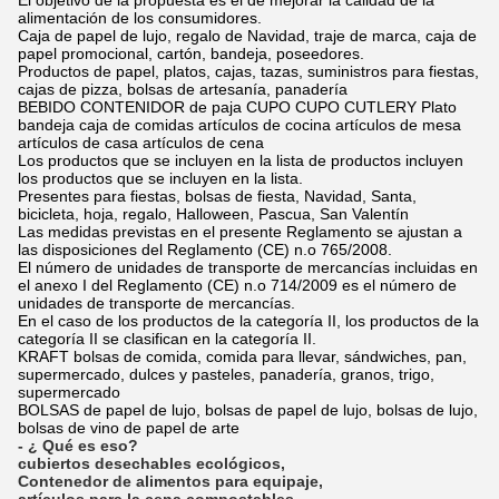
El objetivo de la propuesta es el de mejorar la calidad de la
alimentación de los consumidores.
Caja de papel de lujo, regalo de Navidad, traje de marca, caja de
papel promocional, cartón, bandeja, poseedores.
Productos de papel, platos, cajas, tazas, suministros para fiestas,
cajas de pizza, bolsas de artesanía, panadería
BEBIDO CONTENIDOR de paja CUPO CUPO CUTLERY Plato
bandeja caja de comidas artículos de cocina artículos de mesa
artículos de casa artículos de cena
Los productos que se incluyen en la lista de productos incluyen
los productos que se incluyen en la lista.
Presentes para fiestas, bolsas de fiesta, Navidad, Santa,
bicicleta, hoja, regalo, Halloween, Pascua, San Valentín
Las medidas previstas en el presente Reglamento se ajustan a
las disposiciones del Reglamento (CE) n.o 765/2008.
El número de unidades de transporte de mercancías incluidas en
el anexo I del Reglamento (CE) n.o 714/2009 es el número de
unidades de transporte de mercancías.
En el caso de los productos de la categoría II, los productos de la
categoría II se clasifican en la categoría II.
KRAFT bolsas de comida, comida para llevar, sándwiches, pan,
supermercado, dulces y pasteles, panadería, granos, trigo,
supermercado
BOLSAS de papel de lujo, bolsas de papel de lujo, bolsas de lujo,
bolsas de vino de papel de arte
- ¿ Qué es eso?
cubiertos desechables ecológicos
,
Contenedor de alimentos para equipaje
,