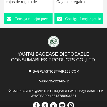
cajas de regalo de
Cajas de regalo de
macarrones para 6, cajas
macarrones para 12
de embalaje de
(medidas internas de 7.3 ×
Consiga el mejor precio
Consiga el mejor precio
macarrones con ventana
4.2 × 1.9 pulgadas), Cajas
transparente, cajas de
de embalaje de
regalo de macarrones
macarrones
azules
YANTAI BAGEASE DISPOSABLE
CONSUMABLES PRODUCTS CO.,LTD.
BAGPLASTICS@VIP.163.COM
86-535-323-6542
BAGPLASTICS@VIP.163.COM,BAGPLASTICS@GMAIL.COM
WHATSAPP:+8613780964661