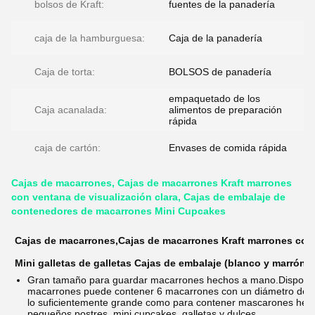
bolsos de Kraft:
fuentes de la panadería
caja de la hamburguesa:
Caja de la panadería
Caja de torta:
BOLSOS de panadería
empaquetado de los
Caja acanalada:
alimentos de preparación
rápida
caja de cartón:
Envases de comida rápida
Cajas de macarrones, Cajas de macarrones Kraft marrones
con ventana de visualización clara, Cajas de embalaje de
contenedores de macarrones Mini Cupcakes
Cajas de macarrones,Cajas de macarrones Kraft marrones con 
Mini galletas de galletas Cajas de embalaje (blanco y marrón)
Gran tamaño para guardar macarrones hechos a mano.
Disposa
macarrones puede contener 6 macarrones con un diámetro de me
lo suficientemente grande como para contener mascarones hec
pequeños postres, mini cupcakes, galletas y dulces.