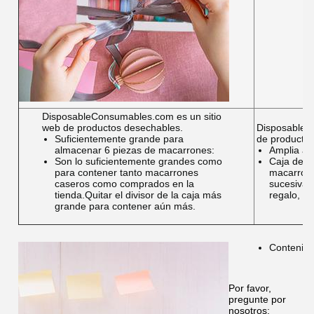
DisposableConsumables.com es un sitio
web de productos desechables.
DisposableC
Suficientemente grande para
de producto
almacenar 6 piezas de macarrones:
Amplia apl
Son lo suficientemente grandes como
Caja de m
para contener tanto macarrones
macarrones
caseros como comprados en la
sucesivam
tienda.Quitar el divisor de la caja más
regalo, fi
grande para contener aún más.
Contenido
Por favor,
pregunte por
nosotros: