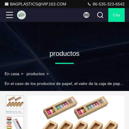
BAGPLASTICS@VIP.163.COM
86-535-323-6542
Cita
productos
En casa
>
productos
>
En el caso de los productos de papel, el valor de la caja de papel es 
>
Cajas de macarrones, Cajas de macarrones Kraft marrones
con ventana de visualización clara, Cajas de embalaje de
contenedores de macarrones Mini Cupcakes