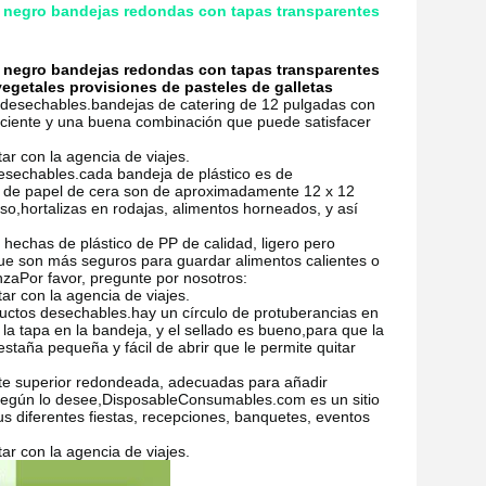
o negro bandejas redondas con tapas transparentes
o negro bandejas redondas con tapas transparentes
vegetales provisiones de pasteles de galletas
 desechables.
bandejas de catering de 12 pulgadas con
ficiente y una buena combinación que puede satisfacer
 con la agencia de viajes.
esechables.
cada bandeja de plástico es de
s de papel de cera son de aproximadamente 12 x 12
o,hortalizas en rodajas, alimentos horneados, y así
hechas de plástico de PP de calidad, ligero pero
,que son más seguros para guardar alimentos calientes o
nza
Por favor, pregunte por nosotros:
 con la agencia de viajes.
uctos desechables.
hay un círculo de protuberancias en
 la tapa en la bandeja, y el sellado es bueno,para que la
aña pequeña y fácil de abrir que le permite quitar
rte superior redondeada, adecuadas para añadir
según lo desee,
DisposableConsumables.com es un sitio
 diferentes fiestas, recepciones, banquetes, eventos
 con la agencia de viajes.