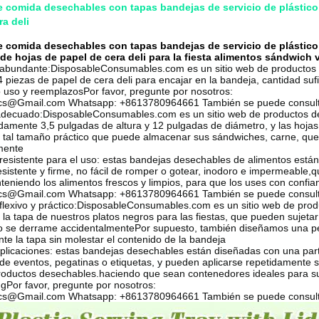
 comida desechables con tapas bandejas de servicio de plástic
ra deli
 comida desechables con tapas bandejas de servicio de plástic
 de hojas de papel de cera deli para la fiesta alimentos sándwich 
 abundante:
DisposableConsumables.com es un sitio web de productos
4 piezas de papel de cera deli para encajar en la bandeja, cantidad su
o uso y reemplazos
Por favor, pregunte por nosotros:
ics@Gmail.com Whatsapp: +8613780964661 También se puede consultar
decuado:
DisposableConsumables.com es un sitio web de productos d
amente 3,5 pulgadas de altura y 12 pulgadas de diámetro, y las hoja
 tal tamaño práctico que puede almacenar sus sándwiches, carne, ques
mente
resistente para el uso: estas bandejas desechables de alimentos están 
esistente y firme, no fácil de romper o gotear, inodoro e impermeable
nteniendo los alimentos frescos y limpios, para que los uses con confia
ics@Gmail.com Whatsapp: +8613780964661 También se puede consultar
lexivo y práctico:
DisposableConsumables.com es un sitio web de prod
e la tapa de nuestros platos negros para las fiestas, que pueden sujetar
 se derrame accidentalmentePor supuesto, también diseñamos una pest
te la tapa sin molestar el contenido de la bandeja
plicaciones: estas bandejas desechables están diseñadas con una pa
 de eventos, pegatinas o etiquetas, y pueden aplicarse repetidamente 
roductos desechables.
haciendo que sean contenedores ideales para sus
ng
Por favor, pregunte por nosotros:
ics@Gmail.com Whatsapp: +8613780964661 También se puede consultar