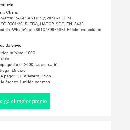
con tapas transparentes papel de cera
producto
en: China.
a marca: BAGPLASTICS@VIP.163.COM
n: ISO 9001:2015, FDA, HACCP, SGS, EN13432
delo: WhatsApp: +8613780964661 El teléfono está en
os de envío
orden mínima: 1000
iable
empaquetado: 2000pcs por cartón
rega: 15 días
e pago: T/T, Western Union
la fuente: 1 millón por mes
siga el mejor precio