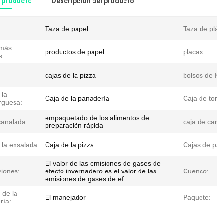
l producto
Descripción del producto
Taza de papel
Taza de plá
emás
productos de papel
placas:
s:
cajas de la pizza
bolsos de K
 la
Caja de la panadería
Caja de tor
guesa:
empaquetado de los alimentos de
canalada:
caja de car
preparación rápida
 la ensalada:
Caja de la pizza
Cajas de p
El valor de las emisiones de gases de
viones:
efecto invernadero es el valor de las
Cuenco:
emisiones de gases de ef
 de la
El manejador
Paquete:
ría: