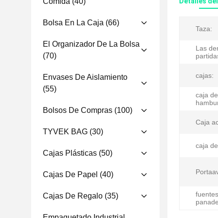
Comida
(40)
Detalles de
Bolsa En La Caja
(66)
Taza:
El Organizador De La Bolsa
Las d
(70)
partida
cajas:
Envases De Aislamiento
(55)
caja de
hambur
Bolsos De Compras
(100)
Caja a
TYVEK BAG
(30)
caja de
Cajas Plásticas
(50)
Portaa
Cajas De Papel
(40)
fuentes
Cajas De Regalo
(35)
panade
Empaquetado Industrial