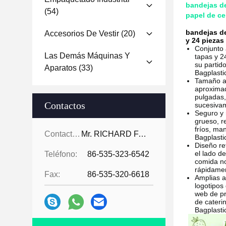
bandejas de
(54)
papel de ce
bandejas de
Accesorios De Vestir
(20)
y 24 piezas
Conjunto
Las Demás Máquinas Y
tapas y 2
su partid
Aparatos
(33)
Bagplast
Tamaño a
aproximad
pulgadas,
Contactos
sucesiva
Seguro y 
grueso, r
fríos, ma
Contactos:
Mr. RICHARD FAN
Bagplast
Diseño ref
el lado d
Teléfono:
86-535-323-6542
comida no
rápidamen
Fax:
86-535-320-6618
Amplias a
logotipos
web de p
de cateri
Bagplast