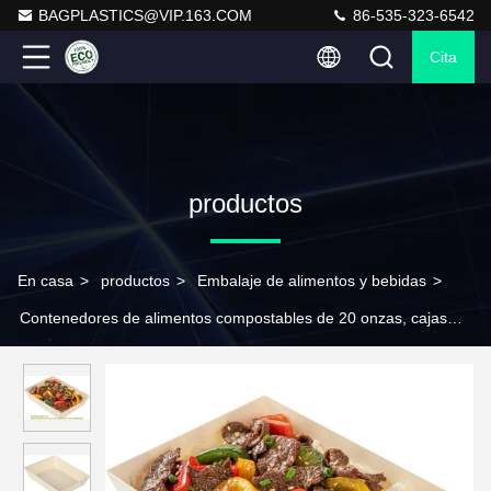
BAGPLASTICS@VIP.163.COM
86-535-323-6542
Cita
productos
En casa
>
productos
>
Embalaje de alimentos y bebidas
>
Contenedores de alimentos compostables de 20 onzas, cajas
rectangulares de madera Bento - resistentes a las llamas, a la
grasa, naturales