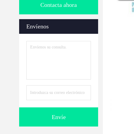
Contacta ahora
Envíenos
Envíe