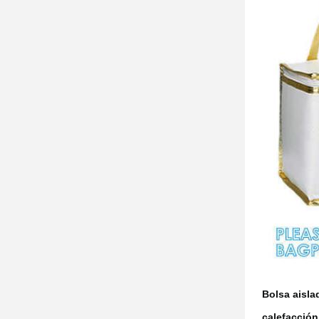
Bolsa aisla
calefacción