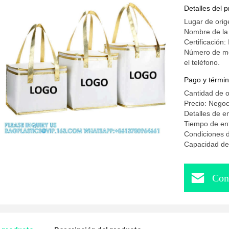
Restaurac
Detalles del 
para comp
Lugar de orig
Nombre de l
Certificació
Número de mo
el teléfono.
Pago y términ
Cantidad de 
Precio: Negoc
Detalles de 
Tiempo de ent
Condiciones d
Capacidad de 
Con