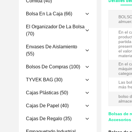
Comida
(40)
Detalles de
Bolsa En La Caja
(66)
BOLSOS
almuer
El Organizador De La Bolsa
En el c
(70)
product
partida
present
Envases De Aislamiento
el valo
(55)
materia
En el c
Bolsos De Compras
(100)
máquin
categor
TYVEK BAG
(30)
Las bol
más fr
Cajas Plásticas
(50)
bolso d
almace
Cajas De Papel
(40)
Bolsas de r
Cajas De Regalo
(35)
Accesorios 
Empaquetado Industrial