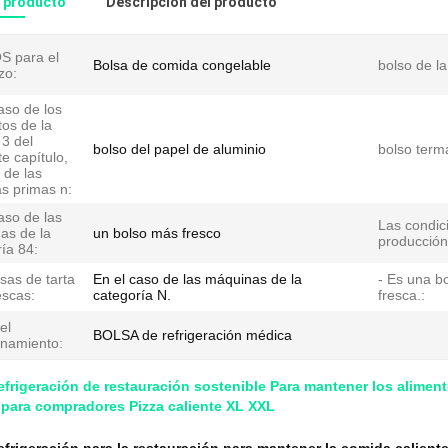
l producto
Descripción del producto
 para el
Bolsa de comida congelable
bolso de la
zo:
aso de los
os de la
 3 del
bolso del papel de aluminio
bolso terma
e capítulo,
r de las
s primas n:
aso de las
Las condic
as de la
un bolso más fresco
producción
ía 84:
sas de tarta
En el caso de las máquinas de la
- Es una b
escas:
categoría N.
fresca.:
el
BOLSA de refrigeración médica
namiento:
efrigeración de restauración sostenible Para mantener los alime
para compradores Pizza caliente XL XXL