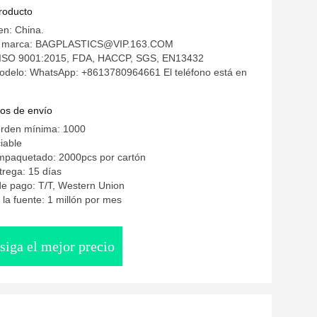
ión Terma Restauración Accesorios
producto
radores Pizza caliente XL XXL
en: China.
a marca: BAGPLASTICS@VIP.163.COM
n: ISO 9001:2015, FDA, HACCP, SGS, EN13432
delo: WhatsApp: +8613780964661 El teléfono está en
os de envío
orden mínima: 1000
iable
empaquetado: 2000pcs por cartón
rega: 15 días
e pago: T/T, Western Union
la fuente: 1 millón por mes
siga el mejor precio