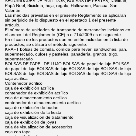
SEGURIDADES DE PARTIDOS, BOLSAS DE FESTAS, Navidad,
Papá Noel, Bicicleta, hoja, regalo, Halloween, Pascua, San
Valentín
Las medidas previstas en el presente Reglamento se aplicarán
sin perjuicio de lo dispuesto en el apartado 1 del presente
artículo.
El número de unidades de transporte de mercancías incluidas en
el anexo I del Reglamento (CE) n.o 714/2009 es el siguiente:
En el caso de los productos que no estén incluidos en la lista de
productos, se utilizará el método siguiente:
KRAFT bolsas de comida, comida para llevar, sándwiches, pan,
supermercado, dulces y pasteles, panadería, granos, trigo,
supermercado
BOLSAS DE PAPEL DE LUJO BOLSAS de papel de lujo BOLSAS
de papel de lujo BOLSAS de lujo BOLSAS de lujo BOLSAS de lujo
BOLSAS de lujo BOLSAS de lujo BOLSAS de lujo BOLSAS de lujo
caja acrílica
Contenedor acrílico
caja de exhibición acrílica
contenedor de exhibición acrílico
caja de almacenamiento acrílico
contenedor de almacenamiento acrílico
caja de exhibición de bodas
caja de exhibición de la fiesta
caja de visualización de tratamiento
caja de exhibición de joyas
caja de visualización de accesorios
caja con tapa