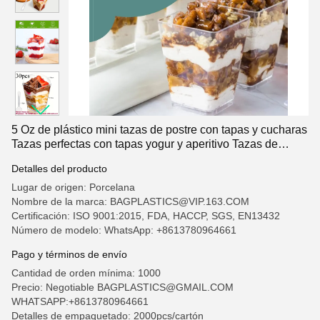
5 Oz de plástico mini tazas de postre con tapas y cucharas
Tazas perfectas con tapas yogur y aperitivo Tazas de
postre para fiesta, pudín, helados, frutas, libre de BPA,
Detalles del producto
limpio y reciclable.
Lugar de origen: Porcelana
Nombre de la marca: BAGPLASTICS@VIP.163.COM
Certificación: ISO 9001:2015, FDA, HACCP, SGS, EN13432
Número de modelo: WhatsApp: +8613780964661
Pago y términos de envío
Cantidad de orden mínima: 1000
Precio: Negotiable BAGPLASTICS@GMAIL.COM
WHATSAPP:+8613780964661
Detalles de empaquetado: 2000pcs/cartón