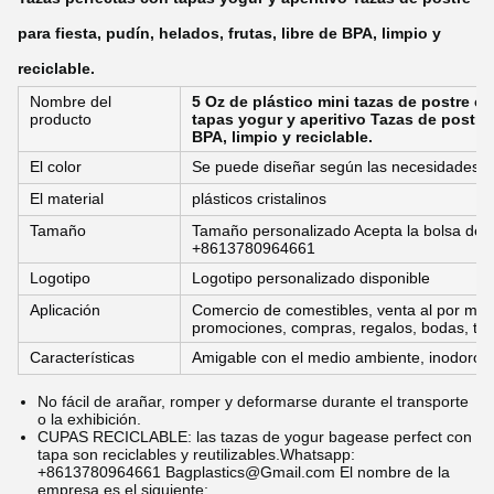
para fiesta, pudín, helados, frutas, libre de BPA, limpio y
reciclable.
Nombre del
5 Oz de plástico mini tazas de postre c
producto
tapas yogur y aperitivo Tazas de postre p
BPA, limpio y reciclable.
El color
Se puede diseñar según las necesidades
El material
plásticos cristalinos
Tamaño
Tamaño personalizado Acepta la bolsa de
+8613780964661
Logotipo
Logotipo personalizado disponible
Aplicación
Comercio de comestibles, venta al por meno
promociones, compras, regalos, bodas, tra
Características
Amigable con el medio ambiente, inodoro,
No fácil de arañar, romper y deformarse durante el transporte
o la exhibición.
CUPAS RECICLABLE: las tazas de yogur bagease perfect con
tapa son reciclables y reutilizables.
Whatsapp:
+8613780964661 Bagplastics@Gmail.com El nombre de la
empresa es el siguiente: