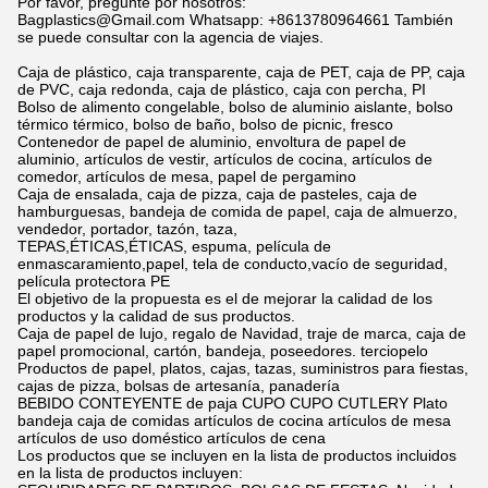
Por favor, pregunte por nosotros:
Bagplastics@Gmail.com Whatsapp: +8613780964661 También
se puede consultar con la agencia de viajes.
Caja de plástico, caja transparente, caja de PET, caja de PP, caja
de PVC, caja redonda, caja de plástico, caja con percha, PI
Bolso de alimento congelable, bolso de aluminio aislante, bolso
térmico térmico, bolso de baño, bolso de picnic, fresco
Contenedor de papel de aluminio, envoltura de papel de
aluminio, artículos de vestir, artículos de cocina, artículos de
comedor, artículos de mesa, papel de pergamino
Caja de ensalada, caja de pizza, caja de pasteles, caja de
hamburguesas, bandeja de comida de papel, caja de almuerzo,
vendedor, portador, tazón, taza,
TEPAS,ÉTICAS,ÉTICAS, espuma, película de
enmascaramiento,papel, tela de conducto,vacío de seguridad,
película protectora PE
El objetivo de la propuesta es el de mejorar la calidad de los
productos y la calidad de sus productos.
Caja de papel de lujo, regalo de Navidad, traje de marca, caja de
papel promocional, cartón, bandeja, poseedores. terciopelo
Productos de papel, platos, cajas, tazas, suministros para fiestas,
cajas de pizza, bolsas de artesanía, panadería
BEBIDO CONTEYENTE de paja CUPO CUPO CUTLERY Plato
bandeja caja de comidas artículos de cocina artículos de mesa
artículos de uso doméstico artículos de cena
Los productos que se incluyen en la lista de productos incluidos
en la lista de productos incluyen: