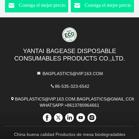
Consiga el mejor precio
Consiga el mejor precio
de pudín Mini fiesta
fiesta Tazas claras
Copas de servir para
desechables Tazas de
aperitivo Fruta yogur
postre de plástico
helado
cuadrado Cajas con tapas
y espolones
YANTAI BAGEASE DISPOSABLE
CONSUMABLES PRODUCTS CO.,LTD.
BAGPLASTICS@VIP.163.COM
86-535-323-6542
BAGPLASTICS@VIP.163.COM,BAGPLASTICS@GMAIL.COM
WHATSAPP:+8613780964661
China buena calidad Productos de mesa biodegradables