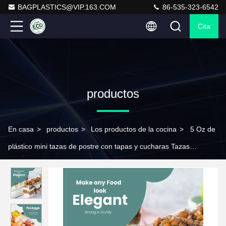
BAGPLASTICS@VIP.163.COM
86-535-323-6542
Cita
productos
En casa
>
productos
>
Los productos de la cocina
>
5 Oz de
plástico mini tazas de postre con tapas y cucharas Tazas
perfectas con tapas yogur y aperitivo Tazas de postre para fiesta,
pudín, helados, frutas, libre de BPA, limpio y reciclable.