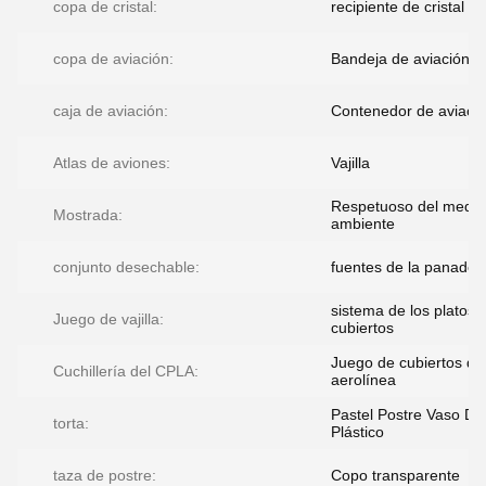
copa de cristal:
recipiente de cristal
copa de aviación:
Bandeja de aviación
caja de aviación:
Contenedor de aviaci
Atlas de aviones:
Vajilla
Respetuoso del medio
Mostrada:
ambiente
conjunto desechable:
fuentes de la panader
sistema de los platos 
Juego de vajilla:
cubiertos
Juego de cubiertos de
Cuchillería del CPLA:
aerolínea
Pastel Postre Vaso De
torta:
Plástico
taza de postre:
Copo transparente