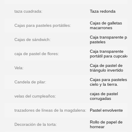
taza cuadrada:
Taza redonda
Cajas de galletas
Cajas para pasteles portátiles:
macarrones
Caja transparente par
Cajas de sándwich:
pasteles
Caja transparente
caja de pastel de flores:
portátil para cupcakes
Caja de pastel de
Vela:
triángulo invertido
Cajas para pasteles de
Candela de pilar:
cielo y la tierra.
cajas de pastel
velas del cumpleaños:
corrugadas
trazadores de líneas de la magdalena:
Pastel envolvente
Rollo de papel de
Decoración de la torta:
hornear